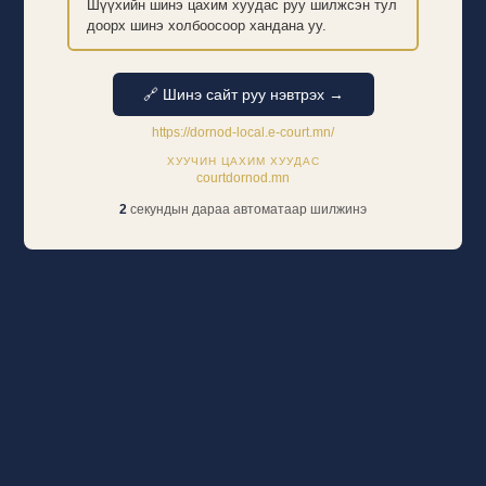
Шүүхийн шинэ цахим хуудас руу шилжсэн тул
доорх шинэ холбоосоор хандана уу.
🔗 Шинэ сайт руу нэвтрэх →
https://dornod-local.e-court.mn/
ХУУЧИН ЦАХИМ ХУУДАС
courtdornod.mn
1
секундын дараа автоматаар шилжинэ