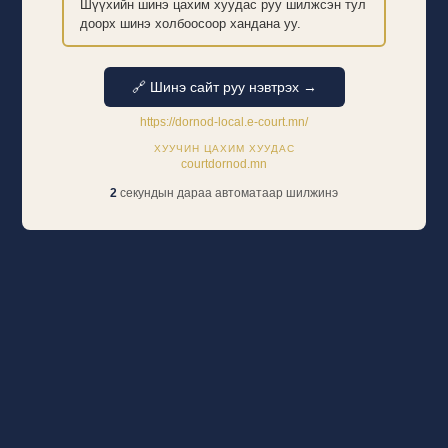
Шүүхийн шинэ цахим хуудас руу шилжсэн тул
доорх шинэ холбоосоор хандана уу.
🔗 Шинэ сайт руу нэвтрэх →
https://dornod-local.e-court.mn/
ХУУЧИН ЦАХИМ ХУУДАС
courtdornod.mn
2
секундын дараа автоматаар шилжинэ