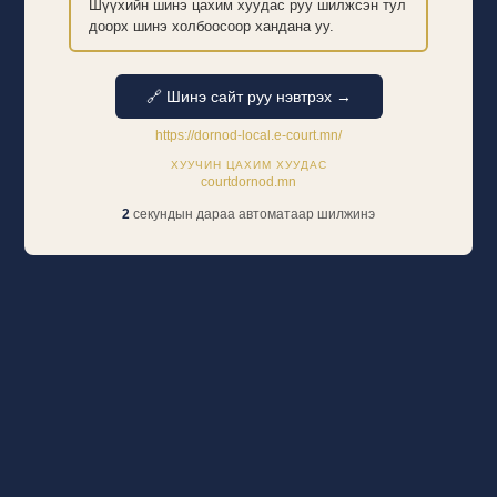
Шүүхийн шинэ цахим хуудас руу шилжсэн тул
доорх шинэ холбоосоор хандана уу.
🔗 Шинэ сайт руу нэвтрэх →
https://dornod-local.e-court.mn/
ХУУЧИН ЦАХИМ ХУУДАС
courtdornod.mn
2
секундын дараа автоматаар шилжинэ