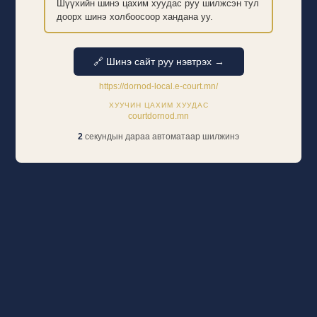
Шүүхийн шинэ цахим хуудас руу шилжсэн тул
доорх шинэ холбоосоор хандана уу.
🔗 Шинэ сайт руу нэвтрэх →
https://dornod-local.e-court.mn/
ХУУЧИН ЦАХИМ ХУУДАС
courtdornod.mn
2
секундын дараа автоматаар шилжинэ