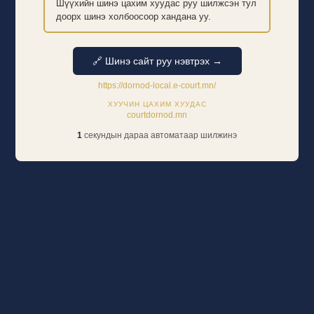
Шүүхийн шинэ цахим хуудас руу шилжсэн тул
доорх шинэ холбоосоор хандана уу.
🔗 Шинэ сайт руу нэвтрэх →
https://dornod-local.e-court.mn/
ХУУЧИН ЦАХИМ ХУУДАС
courtdornod.mn
1
секундын дараа автоматаар шилжинэ