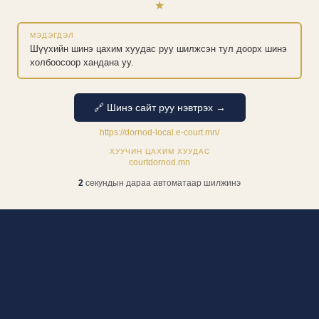
★
МЭДЭГДЭЛ
Шүүхийн шинэ цахим хуудас руу шилжсэн тул доорх шинэ
холбоосоор хандана уу.
🔗 Шинэ сайт руу нэвтрэх →
https://dornod-local.e-court.mn/
ХУУЧИН ЦАХИМ ХУУДАС
courtdornod.mn
1
секундын дараа автоматаар шилжинэ