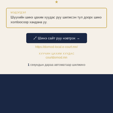
★
МЭДЭГДЭЛ
Шүүхийн шинэ цахим хуудас руу шилжсэн тул доорх шинэ
холбоосоор хандана уу.
🔗 Шинэ сайт руу нэвтрэх →
https://dornod-local.e-court.mn/
ХУУЧИН ЦАХИМ ХУУДАС
courtdornod.mn
1
секундын дараа автоматаар шилжинэ