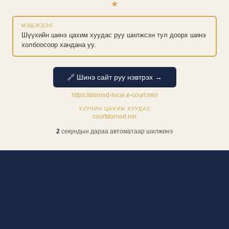
★
МЭДЭГДЭЛ
Шүүхийн шинэ цахим хуудас руу шилжсэн тул доорх шинэ
холбоосоор хандана уу.
🔗 Шинэ сайт руу нэвтрэх →
https://dornod-local.e-court.mn/
ХУУЧИН ЦАХИМ ХУУДАС
courtdornod.mn
1
секундын дараа автоматаар шилжинэ