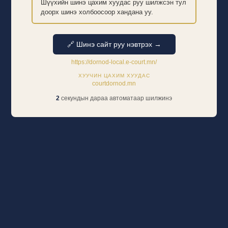
Шүүхийн шинэ цахим хуудас руу шилжсэн тул
доорх шинэ холбоосоор хандана уу.
🔗 Шинэ сайт руу нэвтрэх →
https://dornod-local.e-court.mn/
ХУУЧИН ЦАХИМ ХУУДАС
courtdornod.mn
2
секундын дараа автоматаар шилжинэ