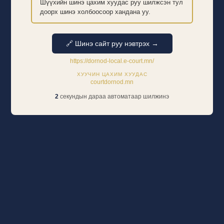
Шүүхийн шинэ цахим хуудас руу шилжсэн тул
доорх шинэ холбоосоор хандана уу.
🔗 Шинэ сайт руу нэвтрэх →
https://dornod-local.e-court.mn/
ХУУЧИН ЦАХИМ ХУУДАС
courtdornod.mn
2
секундын дараа автоматаар шилжинэ