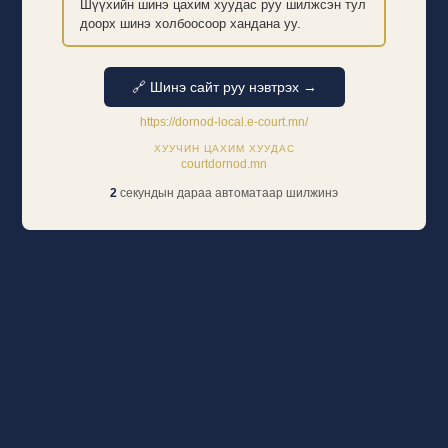
Шүүхийн шинэ цахим хуудас руу шилжсэн тул
доорх шинэ холбоосоор хандана уу.
🔗 Шинэ сайт руу нэвтрэх →
https://dornod-local.e-court.mn/
ХУУЧИН ЦАХИМ ХУУДАС
courtdornod.mn
2
секундын дараа автоматаар шилжинэ